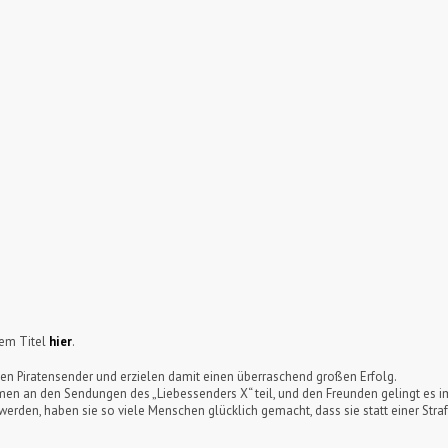
sem Titel
hier
.
inen Piratensender und erzielen damit einen überraschend großen Erfolg.
n an den Sendungen des „Liebessenders X“ teil, und den Freunden gelingt es imm
t werden, haben sie so viele Menschen glücklich gemacht, dass sie statt einer St