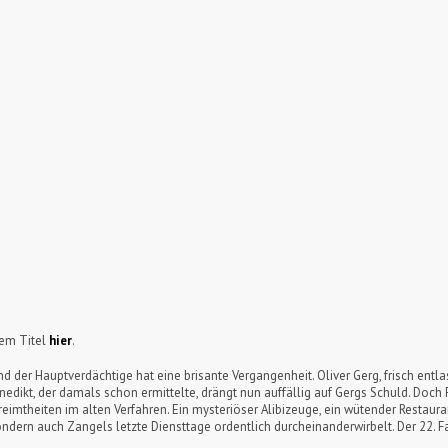
sem Titel
hier
.
nd der Hauptverdächtige hat eine brisante Vergangenheit. Oliver Gerg, frisch entl
edikt, der damals schon ermittelte, drängt nun auffällig auf Gergs Schuld. Doch F
imtheiten im alten Verfahren. Ein mysteriöser Alibizeuge, ein wütender Restauran
sondern auch Zangels letzte Diensttage ordentlich durcheinanderwirbelt. Der 22. Fa