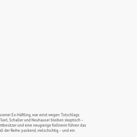
assener Ex-Häftling, war einst wegen Totschlags
lierl, Schaller und Neuhauser bleiben skeptisch –
tbesitzer und eine neugierige Kellnerin führen das
ll der Reihe: packend, vielschichtig – und ein