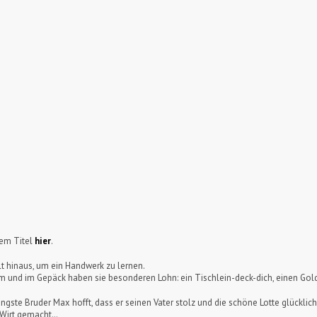
sem Titel
hier
.
lt hinaus, um ein Handwerk zu lernen.
heim und im Gepäck haben sie besonderen Lohn: ein Tischlein-deck-dich, einen G
gste Bruder Max hofft, dass er seinen Vater stolz und die schöne Lotte glückli
 Wirt gemacht…