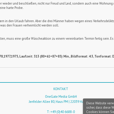
er wieder und beschließen, nicht nur Freud und Leid, sondern auch eine Wohnung 
eine harte Probe.
rn in den Urlaub fahren. Aber die drei Männer haben wegen eines Verkehrsdelikts
 was den Frauen verheimlicht werden soll.
ten, muss eine große Wäscheaktion zu einem vereinbarten Termin fertig sein. Es 
8,1977,1975, Laufzeit: 313 (80+61+87+85) Min., Bildformat: 4:3, Tonformat: D
KONTAKT
OneGate Media GmbH
Jenfelder Allee 80, Haus PM | 22039 Hamburg
Diese Website verw
sicher, dass diese 
Cookies können Sie
T: +49 (0)40 6688-0