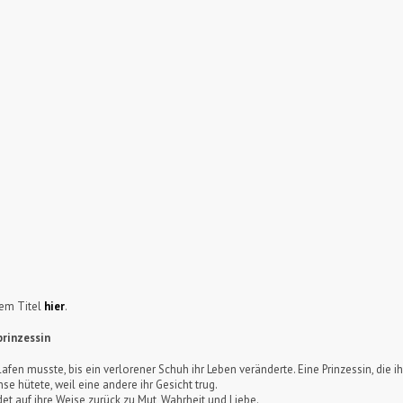
sem Titel
hier
.
prinzessin
fen musste, bis ein verlorener Schuh ihr Leben veränderte. Eine Prinzessin, die ih
e hütete, weil eine andere ihr Gesicht trug.
ndet auf ihre Weise zurück zu Mut, Wahrheit und Liebe.