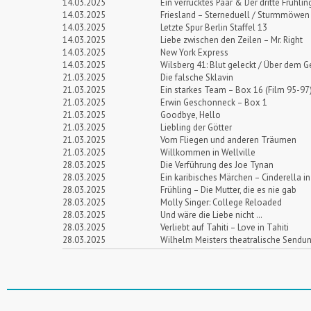
14.03.2025
Ein verrücktes Paar & Der dritte Frühli
14.03.2025
Friesland – Sterneduell / Sturmmöwen
14.03.2025
Letzte Spur Berlin Staffel 13
14.03.2025
Liebe zwischen den Zeilen – Mr. Right
14.03.2025
New York Express
14.03.2025
Wilsberg 41: Blut geleckt / Über dem G
21.03.2025
Die falsche Sklavin
21.03.2025
Ein starkes Team – Box 16 (Film 95-97
21.03.2025
Erwin Geschonneck – Box 1
21.03.2025
Goodbye, Hello
21.03.2025
Liebling der Götter
21.03.2025
Vom Fliegen und anderen Träumen
21.03.2025
Willkommen in Wellville
28.03.2025
Die Verführung des Joe Tynan
28.03.2025
Ein karibisches Märchen – Cinderella i
28.03.2025
Frühling – Die Mutter, die es nie gab
28.03.2025
Molly Singer: College Reloaded
28.03.2025
Und wäre die Liebe nicht …
28.03.2025
Verliebt auf Tahiti – Love in Tahiti
28.03.2025
Wilhelm Meisters theatralische Sendu