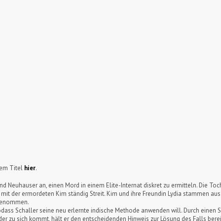
sem Titel
hier
.
d Neuhauser an, einen Mord in einem Elite-Internat diskret zu ermitteln. Die Tocht
it der ermordeten Kim ständig Streit. Kim und ihre Freundin Lydia stammen aus
fgenommen.
ass Schaller seine neu erlernte indische Methode anwenden will. Durch einen S
er zu sich kommt, hält er den entscheidenden Hinweis zur Lösung des Falls berei