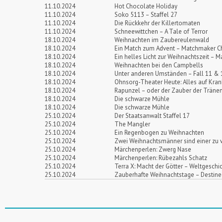
11.10.2024
Hot Chocolate Holiday
11.10.2024
Soko 5113 – Staffel 27
11.10.2024
Die Rückkehr der Killertomaten
11.10.2024
Schneewittchen – A Tale of Terror
18.10.2024
Weihnachten im Zaubereulenwald
18.10.2024
Ein Match zum Advent – Matchmaker C
18.10.2024
Ein helles Licht zur Weihnachtszeit – Ma
18.10.2024
Weihnachten bei den Campbells
18.10.2024
Unter anderen Umständen – Fall 11 & 
18.10.2024
Ohnsorg-Theater Heute: Alles auf Kra
18.10.2024
Rapunzel – oder der Zauber der Träne
18.10.2024
Die schwarze Mühle
18.10.2024
Die schwarze Mühle
25.10.2024
Der Staatsanwalt Staffel 17
25.10.2024
The Mangler
25.10.2024
Ein Regenbogen zu Weihnachten
25.10.2024
Zwei Weihnachtsmänner sind einer zu v
25.10.2024
Märchenperlen: Zwerg Nase
25.10.2024
Märchenperlen: Rübezahls Schatz
25.10.2024
Terra X: Macht der Götter – Weltgeschi
25.10.2024
Zauberhafte Weihnachtstage – Destine