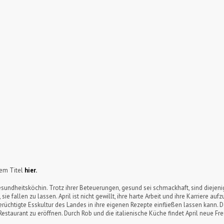
sem Titel
hier.
esundheitsköchin. Trotz ihrer Beteuerungen, gesund sei schmackhaft, sind diejeni
e fallen zu lassen. April ist nicht gewillt, ihre harte Arbeit und ihre Karriere auf
erüchtigte Esskultur des Landes in ihre eigenen Rezepte einfließen lassen kann. Do
Restaurant zu eröffnen. Durch Rob und die italienische Küche findet April neue F