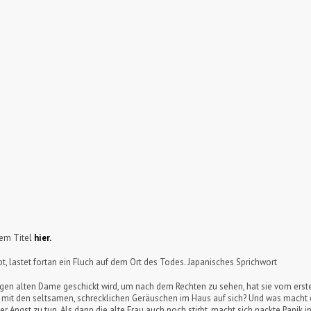
sem Titel
hier.
, lastet fortan ein Fluch auf dem Ort des Todes. Japanisches Sprichwort
rigen alten Dame geschickt wird, um nach dem Rechten zu sehen, hat sie vom ers
s mit den seltsamen, schrecklichen Geräuschen im Haus auf sich? Und was macht e
gst zu tun. Als dann die alte Frau auch noch stirbt, macht sich nackte Panik in i