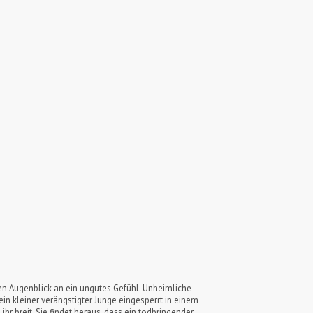
ten Augenblick an ein ungutes Gefühl. Unheimliche
in kleiner verängstigter Junge eingesperrt in einem
hr breit. Sie findet heraus, dass ein todbringender