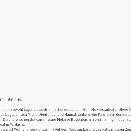
sem Titel
hier.
nd ruft sowohl Jäger als auch Tierschützer auf den Plan. Als Forstarbeiter Oliv
ndet, begeben sich Micha Oberländer und Hannah Zeiler in die Pension, in der der
ben. Dafür erwischen die Kommissare Melanie Bodenbachs Sohn Timmy mit dem La
rät in Verdacht.
 wer ist Wolf und wer nur Lamm? Auf dem Weg zur Lösung des Falls müssen Zeile