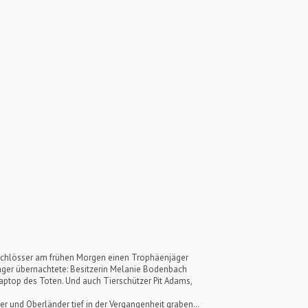
er Schlösser am frühen Morgen einen Trophäenjäger
 Jäger übernachtete: Besitzerin Melanie Bodenbach
ptop des Toten. Und auch Tierschützer Pit Adams,
r und Oberländer tief in der Vergangenheit graben…