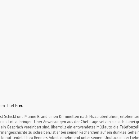
sem Titel
hier.
st Schickl und Manne Brand einen Kriminellen nach Nizza überführen, erleben si
r ins Lot zu bringen. Über Anweisungen aus der Chefetage setzen sie sich dabei gr
r ein Gespräch vereinbart sind, überrollt ein entwendetes Müllauto die Telefonzel
Firmengeschichte zu schreiben. Ist er bei seinen Recherchen auf ein dunkles Ge
en bringt, leidet Theo Renners Arbeit zunehmend unter seinem Unglück in der Liebe