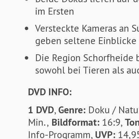
im Ersten
Versteckte Kameras an S
geben seltene Einblicke
Die Region Schorfheide b
sowohl bei Tieren als au
DVD INFO:
1 DVD
,
Genre:
Doku / Natur
Min.,
Bildformat:
16:9,
To
Info-Programm,
UVP:
14,9