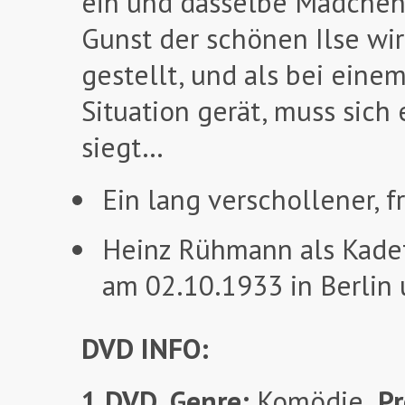
ein und dasselbe Mädchen –
Gunst der schönen Ilse wi
gestellt, und als bei eine
Situation gerät, muss sich
siegt…
Ein lang verschollener, 
Heinz Rühmann als Kadet
am 02.10.1933 in Berlin 
DVD INFO:
1 DVD
,
Genre:
Komödie,
Pr