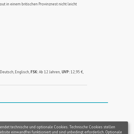
 in einem britischen Provinznest nicht leicht
Deutsch, Englisch,
FSK:
Ab 12 Jahren,
UVP:
12,95 €,
endet technische und optionale Cookies. Technische Cookies stellen
Website einwandfrei funktioniert und sind unbedingt erforderlich. Optionale