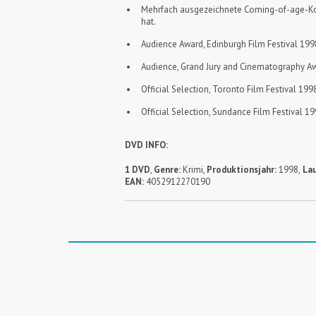
Mehrfach ausgezeichnete Coming-of-age-Komöd
hat.
Audience Award, Edinburgh Film Festival 199
Audience, Grand Jury and Cinematography Awa
Official Selection, Toronto Film Festival 199
Official Selection, Sundance Film Festival 1
DVD INFO:
1 DVD
,
Genre:
Krimi
,
Produktionsjahr:
1998,
Lau
EAN:
4052912270190