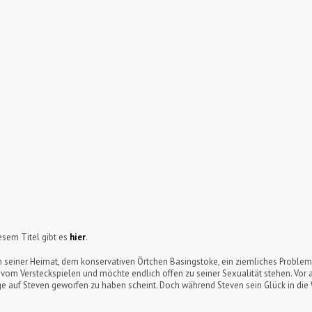
sem Titel gibt es
hier
.
t in seiner Heimat, dem konservativen Örtchen Basingstoke, ein ziemliches Proble
ug vom Versteckspielen und möchte endlich offen zu seiner Sexualität stehen. Vor
uge auf Steven geworfen zu haben scheint. Doch während Steven sein Glück in die