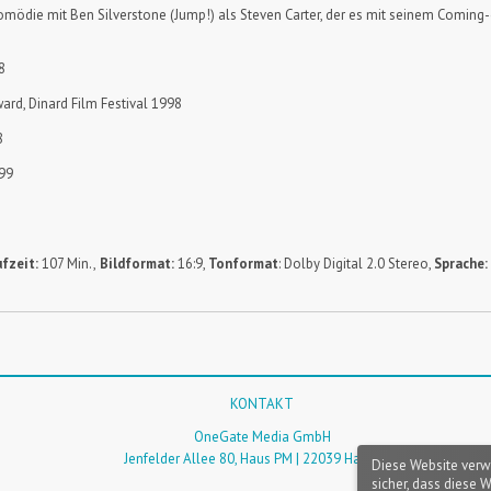
ie mit Ben Silverstone (Jump!) als Steven Carter, der es mit seinem Coming-out
8
rd, Dinard Film Festival 1998
8
999
fzeit:
107 Min.,
Bildformat:
16:9,
Tonformat
: Dolby Digital 2.0 Stereo,
Sprache:
KONTAKT
OneGate Media GmbH
Jenfelder Allee 80, Haus PM | 22039 Hamburg
Diese Website verw
sicher, dass diese 