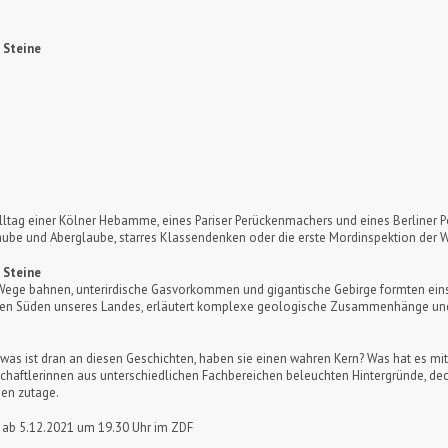
 Steine
 Alltag einer Kölner Hebamme, eines Pariser Perückenmachers und eines Berliner Po
aube und Aberglaube, starres Klassendenken oder die erste Mordinspektion der W
 Steine
hre Wege bahnen, unterirdische Gasvorkommen und gigantische Gebirge formten ein
den Süden unseres Landes, erläutert komplexe geologische Zusammenhänge und ze
 was ist dran an diesen Geschichten, haben sie einen wahren Kern? Was hat es mit
schaftlerinnen aus unterschiedlichen Fachbereichen beleuchten Hintergründe, 
hen zutage.
 ab 5.12.2021 um 19.30 Uhr im ZDF