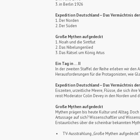
3. in Berlin 1926
Expedition Deutschland – Das Vermächtnis der
1. Der Norden
2. Der Süden
Große Mythen aufgedeckt
1. Noah und die Sintflut
2. Das Nibelungenlied
3. Das Rätsel um König Artus
Ein Tag in … II
In der zweiten Staffel der Reihe erleben wir den
Herausforderungen für die Protagonisten, wie Gl
Expedition Deutschland – Das Vermächtnis der
Eiszeiten, urzeitliche Meere, Flüsse, die sich i
reist Moderator Colin Devey in den Norden und 
Große Mythen aufgedeckt
Mythen prägen bis heute Kultur und Alltag. Doch
Artussage auf sich? Wissenschaftler und Wissen
Erstaunliches über die scheinbar bekannten Myt
TV-Ausstrahlung „Große Mythen aufgedeckt“