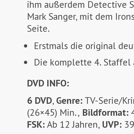
ihm außerdem Detective Se
Mark Sanger, mit dem Iron
Seite.
Erstmals die original de
Die komplette 4. Staffel 
DVD INFO:
6 DVD
,
Genre:
TV-Serie/Kri
(26×45) Min.,
Bildformat:
4
FSK:
Ab 12 Jahren,
UVP:
39