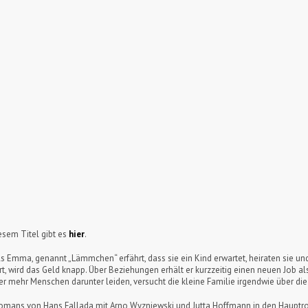
sem Titel gibt es
hier
.
s Emma, genannt „Lämmchen“ erfährt, dass sie ein Kind erwartet, heiraten sie un
rt, wird das Geld knapp. Über Beziehungen erhält er kurzzeitig einen neuen Job a
er mehr Menschen darunter leiden, versucht die kleine Familie irgendwie über 
omans von Hans Fallada mit Arno Wyzniewski und Jutta Hoffmann in den Hauptro