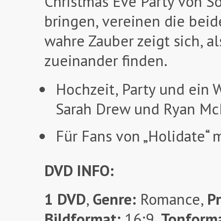
Christmas Eve Party von S
bringen, vereinen die beid
wahre Zauber zeigt sich, a
zueinander finden.
Hochzeit, Party und ein 
Sarah Drew und Ryan McP
Für Fans von „Holidate“ 
DVD INFO:
1 DVD
,
Genre:
Romance
,
P
Bildformat:
16:9,
Tonform