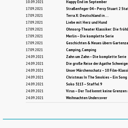
10.09.2021
Happy End im September
17.09.2021
Straßenfeger 04 – Percy Stuart 2 Sta
17.09.2021
Terra X: Deutschland in …
17.09.2021
Liebe mit Herz und Hund
17.09.2021
Ohnsorg-Theater Klassiker: Die fröhl
17.09.2021
Merlin – Die komplette Serie
17.09.2021
Geschichten & Neues übern Gartenz
17.09.2021
Camping, Camping
24.09.2021
Zahn um Zahn – Die komplette Serie
24.09.2021
Die große Reise der Agathe Schweige
24.09.2021
Unser Märchenschatz – 10 Film-Klass
24.09.2021
Christmas In The Smokies – Ein Song 
24.09.2021
Soko 5113 – Staffel 9
24.09.2021
Virus – Der Tod kennt keine Grenzen (
24.09.2021
Weihnachten Undercover