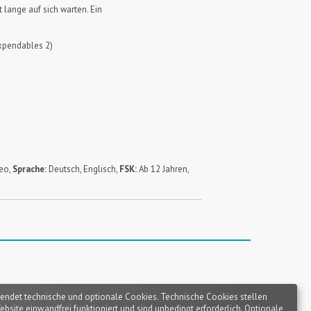
 lange auf sich warten. Ein
xpendables 2)
reo,
Sprache:
Deutsch, Englisch,
FSK:
Ab 12 Jahren,
endet technische und optionale Cookies. Technische Cookies stellen
Website einwandfrei funktioniert und sind unbedingt erforderlich. Optionale