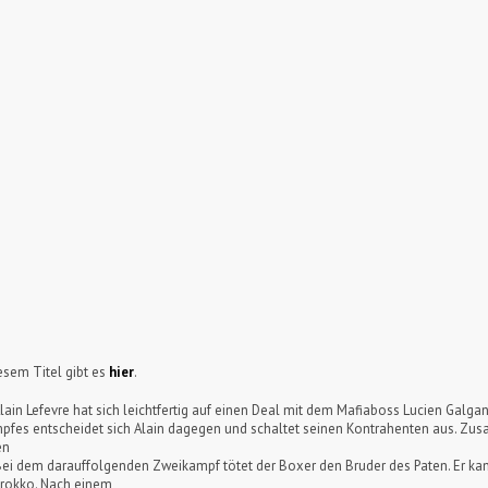
sem Titel gibt es
hier
.
Alain Lefevre hat sich leichtfertig auf einen Deal mit dem Mafiaboss Lucien Galga
mpfes entscheidet sich Alain dagegen und schaltet seinen Kontrahenten aus. Zu
en
. Bei dem darauffolgenden Zweikampf tötet der Boxer den Bruder des Paten. Er kan
arokko. Nach einem