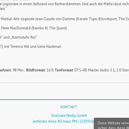
die Legionäre in einen Aufstand von Berberstämmen. Und auch die Mafia lässt nicht
ert.“
 Martial-Arts-Legende Jean Claude von Damme (Karate Tiger, Bloodsport, The E
 Peter MacDonnald (Rambo III, The Quest)
t“ und „Alarmstufe: Rot“
77) mit Terence Hill und Gene Hackman
ufzeit:
98 Min.,
Bildformat:
16:9,
Tonformat
: DTS-HD Master Audio 5.1, 2.0 Ste
KONTAKT
OneGate Media GmbH
Jenfelder Allee 80, Haus PM | 22039 Hamburg
Diese Website verw
sicher, dass diese 