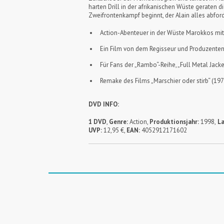
harten Drill in der afrikanischen Wüste geraten 
Zweifrontenkampf beginnt, der Alain alles abford
Action-Abenteuer in der Wüste Marokkos mit
Ein Film von dem Regisseur und Produzenten
Für Fans der „Rambo“-Reihe, „Full Metal Jacke
Remake des Films „Marschier oder stirb“ (19
DVD INFO:
1 DVD
,
Genre:
Action
,
Produktionsjahr:
1998,
La
UVP:
12,95 €,
EAN:
4052912171602