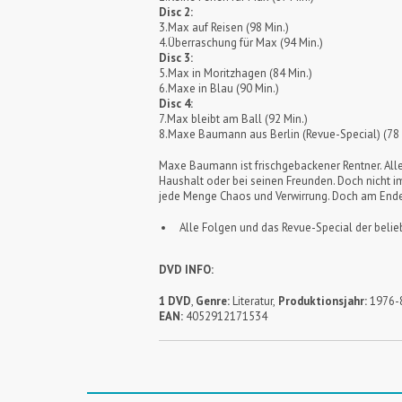
Disc 2:
3.Max auf Reisen (98 Min.)
4.Überraschung für Max (94 Min.)
Disc 3:
5.Max in Moritzhagen (84 Min.)
6.Maxe in Blau (90 Min.)
Disc 4:
7.Max bleibt am Ball (92 Min.)
8.Maxe Baumann aus Berlin (Revue-Special) (78 
Maxe Baumann ist frischgebackener Rentner. Alle
Haushalt oder bei seinen Freunden. Doch nicht im
jede Menge Chaos und Verwirrung. Doch am Ende 
Alle Folgen und das Revue-Special der beli
DVD INFO:
1 DVD
,
Genre:
Literatur,
Produktionsjahr:
1976-8
EAN:
4052912171534