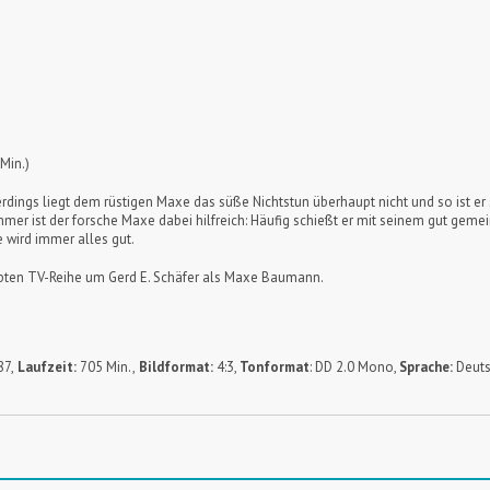
Min.)
rdings liegt dem rüstigen Maxe das süße Nichtstun überhaupt nicht und so ist er 
mer ist der forsche Maxe dabei hilfreich: Häufig schießt er mit seinem gut gemei
wird immer alles gut.
ebten TV-Reihe um Gerd E. Schäfer als Maxe Baumann.
7,
Laufzeit:
705 Min.,
Bildformat:
4:3,
Tonformat
: DD 2.0 Mono,
Sprache:
Deut