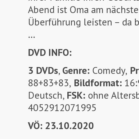
Abend ist Oma am nächsten
Überführung leisten – da b
…
DVD INFO:
3 DVDs
,
Genre:
Comedy,
Pr
88+83+83,
Bildformat:
16:9
Deutsch,
FSK:
ohne Alters
4052912071995
VÖ: 23.10.2020