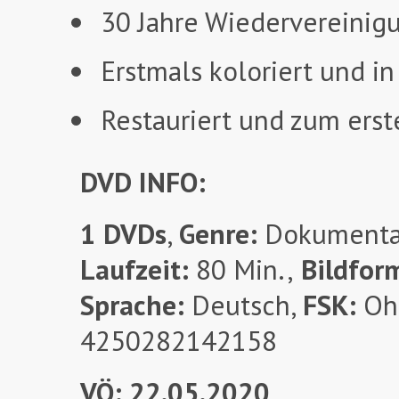
30 Jahre Wiedervereinig
Erstmals koloriert und in
Restauriert und zum ers
DVD INFO:
1 DVDs
,
Genre:
Dokumentat
Laufzeit:
80 Min.,
Bildfor
Sprache:
Deutsch,
FSK:
Ohn
4250282142158
VÖ: 22.05.2020