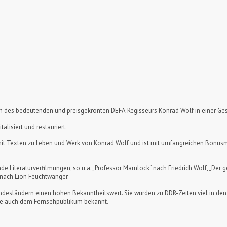
en des bedeutenden und preisgekrönten DEFA-Regisseurs Konrad Wolf in einer Ges
alisiert und restauriert.
et mit Texten zu Leben und Werk von Konrad Wolf und ist mit umfangreichen Bonusm
 Literaturverfilmungen, so u.a. „Professor Mamlock“ nach Friedrich Wolf, „Der ge
“ nach Lion Feuchtwanger.
esländern einen hohen Bekanntheitswert. Sie wurden zu DDR-Zeiten viel in den K
 sie auch dem Fernsehpublikum bekannt.