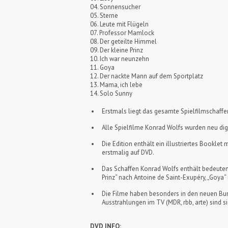
04. Sonnensucher
05. Sterne
06. Leute mit Flügeln
07. Professor Mamlock
08. Der geteilte Himmel
09. Der kleine Prinz
10. Ich war neunzehn
11. Goya
12. Der nackte Mann auf dem Sportplatz
13. Mama, ich lebe
14. Solo Sunny
Erstmals liegt das gesamte Spielfilmschaff
Alle Spielfilme Konrad Wolfs wurden neu digit
Die Edition enthält ein illustriertes Bookl
erstmalig auf DVD.
Das Schaffen Konrad Wolfs enthält bedeutende
Prinz“ nach Antoine de Saint-Exupéry, „Goya
Die Filme haben besonders in den neuen Bund
Ausstrahlungen im TV (MDR, rbb, arte) sind
DVD INFO: