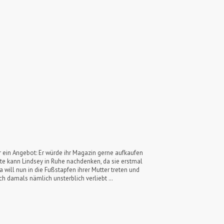
hr ein Angebot: Er würde ihr Magazin gerne aufkaufen
te kann Lindsey in Ruhe nachdenken, da sie erstmal
 will nun in die Fußstapfen ihrer Mutter treten und
ich damals nämlich unsterblich verliebt …