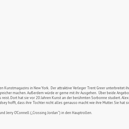
en Kunstmagazins in New York. Der attraktive Verleger Trent Greer unterbreitet i
folgreicher machen. Außerdem würde er gerne mit ihr Ausgehen. Über beide Angebo
 reist. Dort hat sie vor 20 Jahren Kunst an der berühmten Sorbonne studiert. Alexa
sey hofft, dass ihre Tochter nicht alles genauso macht wie ihre Mutter. Sie hat s
d Jerry O’Connell („Crossing Jordan“) in den Hauptrollen.