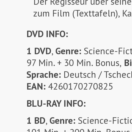
Der Regisseur über seine
zum Film (Texttafeln), Ka
DVD INFO:
1 DVD
,
Genre:
Science-Fict
97 Min. + 30 Min. Bonus,
Bi
Sprache:
Deutsch / Tschec
EAN:
4260170270825
BLU-RAY INFO:
1 BD
,
Genre:
Science-Ficti