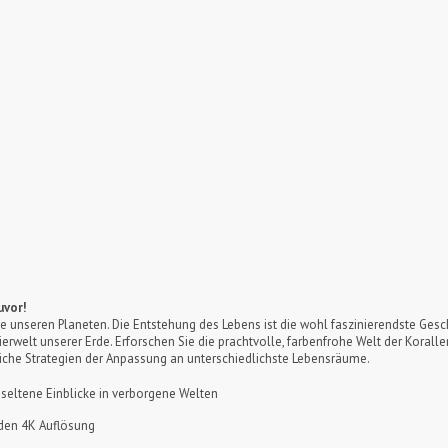
uvor!
e unseren Planeten. Die Entstehung des Lebens ist die wohl faszinierendste Gesc
rwelt unserer Erde. Erforschen Sie die prachtvolle, farbenfrohe Welt der Korallenr
liche Strategien der Anpassung an unterschiedlichste Lebensräume.
eltene Einblicke in verborgene Welten
nden 4K Auflösung