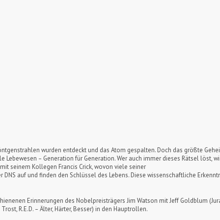
 Röntgenstrahlen wurden entdeckt und das Atom gespalten. Doch das größte Geheim
alle Lebewesen – Generation für Generation. Wer auch immer dieses Rätsel löst, 
it seinem Kollegen Francis Crick, wovon viele seiner
r DNS auf und finden den Schlüssel des Lebens. Diese wissenschaftliche Erkenntni
enenen Erinnerungen des Nobelpreisträgers Jim Watson mit Jeff Goldblum (Jura
st, R.E.D. – Älter, Härter, Besser) in den Hauptrollen.