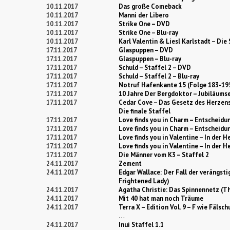
10.11.2017
Das große Comeback
10.11.2017
Manni der Libero
10.11.2017
Strike One – DVD
10.11.2017
Strike One – Blu-ray
10.11.2017
Karl Valentin & Liesl Karlstadt – Die 
17.11.2017
Glaspuppen – DVD
17.11.2017
Glaspuppen – Blu-ray
17.11.2017
Schuld – Staffel 2 – DVD
17.11.2017
Schuld – Staffel 2 – Blu-ray
17.11.2017
Notruf Hafenkante 15 (Folge 183-19
17.11.2017
10 Jahre Der Bergdoktor – Jubiläums
17.11.2017
Cedar Cove – Das Gesetz des Herzen
Die finale Staffel
17.11.2017
Love finds you in Charm – Entscheidu
17.11.2017
Love finds you in Charm – Entscheidun
17.11.2017
Love finds you in Valentine – In der
17.11.2017
Love finds you in Valentine – In der 
17.11.2017
Die Männer vom K3 – Staffel 2
24.11.2017
Zement
24.11.2017
Edgar Wallace: Der Fall der verängst
Frightened Lady)
24.11.2017
Agatha Christie: Das Spinnennetz (Th
24.11.2017
Mit 40 hat man noch Träume
24.11.2017
Terra X – Edition Vol. 9 – F wie Fälsch
…
24.11.2017
Inui Staffel 1.1