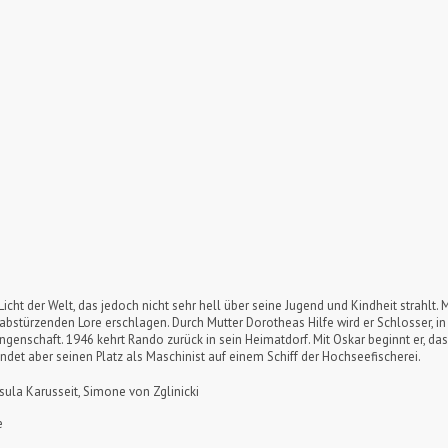
icht der Welt, das jedoch nicht sehr hell über seine Jugend und Kindheit strahlt. 
rabstürzenden Lore erschlagen. Durch Mutter Dorotheas Hilfe wird er Schlosser, in
enschaft. 1946 kehrt Rando zurück in sein Heimatdorf. Mit Oskar beginnt er, da
findet aber seinen Platz als Maschinist auf einem Schiff der Hochseefischerei.
rsula Karusseit, Simone von Zglinicki
e