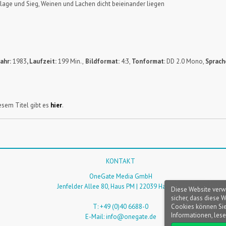
rlage und Sieg, Weinen und Lachen dicht beieinander liegen
ahr:
1983
, Laufzeit:
199 Min.,
Bildformat:
4:3,
Tonformat
: DD 2.0 Mono,
Sprach
sem Titel gibt es
hier
.
KONTAKT
OneGate Media GmbH
Jenfelder Allee 80, Haus PM | 22039 Hamburg
Diese Website verw
sicher, dass diese 
Cookies können Sie
T: +49 (0)40 6688-0
Informationen, lese
E-Mail:
info@onegate.de