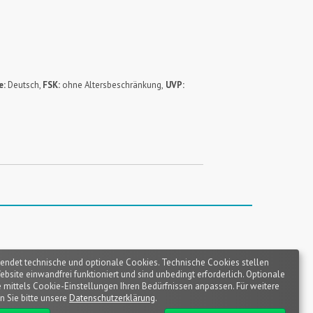
e:
Deutsch,
FSK:
ohne Altersbeschränkung,
UVP:
endet technische und optionale Cookies. Technische Cookies stellen
Website einwandfrei funktioniert und sind unbedingt erforderlich. Optionale
 mittels Cookie-Einstellungen Ihren Bedürfnissen anpassen. Für weitere
n Sie bitte unsere
Datenschutzerklärung
.