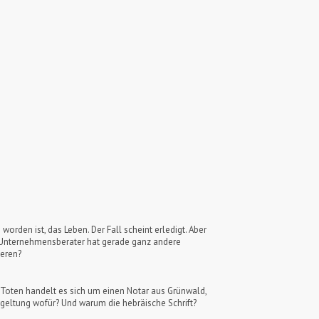
orden ist, das Leben. Der Fall scheint erledigt. Aber
r Unternehmensberater hat gerade ganz andere
deren?
m Toten handelt es sich um einen Notar aus Grünwald,
ergeltung wofür? Und warum die hebräische Schrift?