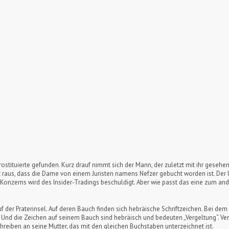
tituierte gefunden. Kurz drauf nimmt sich der Mann, der zuletzt mit ihr gesehen w
t raus, dass die Dame von einem Juristen namens Nefzer gebucht worden ist. De
Konzerns wird des Insider-Tradings beschuldigt. Aber wie passt das eine zum an
 der Praterinsel. Auf deren Bauch finden sich hebräische Schriftzeichen. Bei de
t. Und die Zeichen auf seinem Bauch sind hebräisch und bedeuten „Vergeltung“. V
hreiben an seine Mutter, das mit den gleichen Buchstaben unterzeichnet ist.