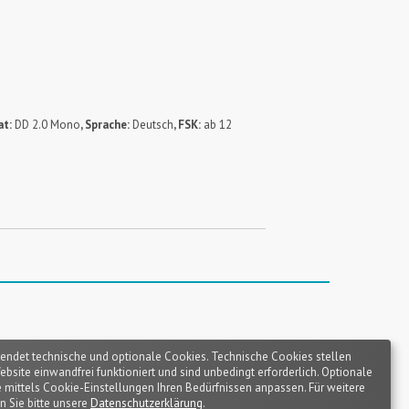
at:
DD 2.0 Mono
, Sprache:
Deutsch
, FSK:
ab 12
endet technische und optionale Cookies. Technische Cookies stellen
Website einwandfrei funktioniert und sind unbedingt erforderlich. Optionale
 mittels Cookie-Einstellungen Ihren Bedürfnissen anpassen. Für weitere
n Sie bitte unsere
Datenschutzerklärung
.