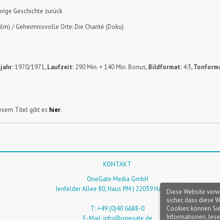
ährige Geschichte zurück
ilm) / Geheimnisvolle Orte: Die Charité (Doku)
jahr:
1970/1971
, Laufzeit:
290 Min. + 140 Min. Bonus
, Bildformat:
4:3
, Tonform
sem Titel gibt es
hier
.
KONTAKT
OneGate Media GmbH
Jenfelder Allee 80, Haus PM | 22039 Hamburg
Diese Website verw
sicher, dass diese 
Cookies können Sie
T: +49 (0)40 6688-0
Informationen, lese
E-Mail:
info@onegate.de