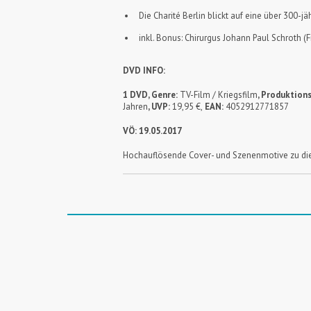
Die Charité Berlin blickt auf eine über 300-j
inkl. Bonus: Chirurgus Johann Paul Schroth (F
DVD INFO:
1 DVD, Genre:
TV-Film / Kriegsfilm
, Produktions
Jahren
, UVP:
19,95 €,
EAN:
4052912771857
VÖ: 19.05.2017
Hochauflösende Cover- und Szenenmotive zu die