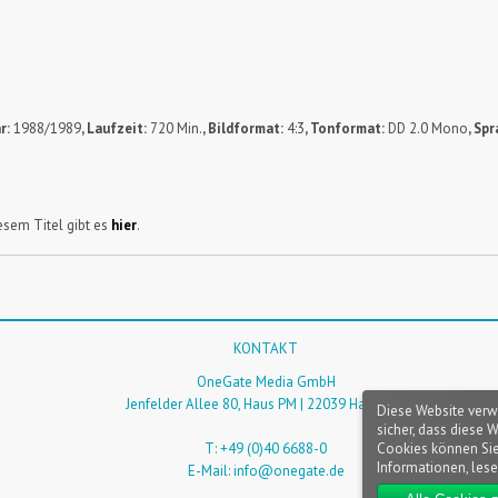
r:
1988/1989
, Laufzeit:
720 Min.
, Bildformat:
4:3
, Tonformat:
DD 2.0 Mono
, Spr
sem Titel gibt es
hier
.
KONTAKT
OneGate Media GmbH
Jenfelder Allee 80, Haus PM | 22039 Hamburg
Diese Website verw
sicher, dass diese 
Cookies können Sie
T: +49 (0)40 6688-0
Informationen, lese
E-Mail:
info@onegate.de