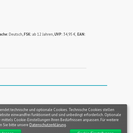
ache:
Deutsch
, FSK:
ab 12 Jahren
, UVP:
34,95 €,
EAN:
endet technische und optionale Cookies. Technische Cookies stellen
Website einwandfrei funktioniert und sind unbedingt erforderlich. Optionale
 mittels Cookie-Einstellungen Ihren Bedürfnissen anpassen. Für weitere
n Sie bitte unsere
Datenschutzerklärung
.