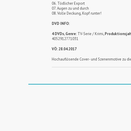
06. Tödlicher Export
07. Augen zu und durch
08. Volle Deckung, Kopf runter!
DVD INFO:
4 DVDs, Genre:
TV-Serie / Krimi
, Produktionsjah
4052912771031
VÖ: 28.04.2017
Hochauflösende Cover- und Szenenmotive zu die