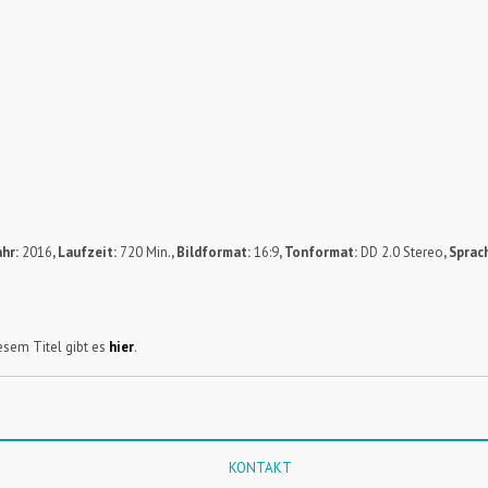
hr:
2016
, Laufzeit:
720 Min.
, Bildformat:
16:9
, Tonformat:
DD 2.0 Stereo
, Sprac
sem Titel gibt es
hier
.
KONTAKT