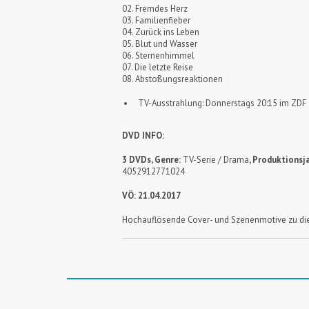
02. Fremdes Herz
03. Familienfieber
04. Zurück ins Leben
05. Blut und Wasser
06. Sternenhimmel
07. Die letzte Reise
08. Abstoßungsreaktionen
TV-Ausstrahlung: Donnerstags 20:15 im ZDF
DVD INFO:
3 DVDs, Genre:
TV-Serie / Drama
, Produktionsja
4052912771024
VÖ: 21.04.2017
Hochauflösende Cover- und Szenenmotive zu die