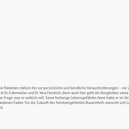
ine Patienten stellen ihn vor persönliche und berufliche Herausforderungen – vor al
rzt Dr. Kahnweiler und Dr. Vera Fendrich, denn auch hier geht der Bergdoktor sein
 die Frage, was er wirklich will. Seine bisherige Lebensgefährtin Anne hatte er im S
eidenen Faden. Für die Zukunft des familiengeführten Bauernhofs wünscht sich Lis
ht.