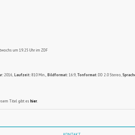
ttwochs um 19.25 Uhr im ZDF
r:
2016,
Laufzeit:
810 Min
.
,
Bildformat:
16:9,
Tonformat
: DD 2.0 Stereo,
Sprach
sem Titel gibt es
hier
.
KONTAKT