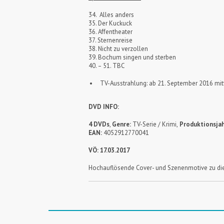
34. Alles anders
35. Der Kuckuck
36. Affentheater
37. Sternenreise
38. Nicht zu verzollen
39. Bochum singen und sterben
40. – 51. TBC
TV-Ausstrahlung: ab 21. September 2016 mi
DVD INFO:
4 DVDs
,
Genre:
TV-Serie / Krimi,
Produktionsjah
EAN:
4052912770041
VÖ: 17.03.2017
Hochauflösende Cover- und Szenenmotive zu die