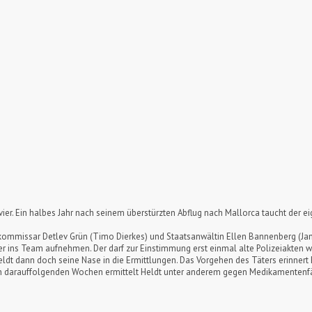
vier. Ein halbes Jahr nach seinem überstürzten Abflug nach Mallorca taucht der 
tkommissar Detlev Grün (Timo Dierkes) und Staatsanwältin Ellen Bannenberg (Jan
r ins Team aufnehmen. Der darf zur Einstimmung erst einmal alte Polizeiakten wäl
eldt dann doch seine Nase in die Ermittlungen. Das Vorgehen des Täters erinnert 
 den darauffolgenden Wochen ermittelt Heldt unter anderem gegen Medikamentenfä