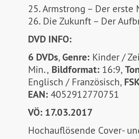
25. Armstrong – Der erst
26. Die Zukunft – Der Aufb
DVD INFO:
6 DVDs
,
Genre:
Kinder / Ze
Min.,
Bildformat:
16:9,
To
Englisch / Französisch,
FS
EAN:
4052912770751
VÖ: 17.03.2017
Hochauflösende Cover- un