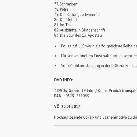
77. Schranken
78. Petra
79. Der Rettungsschwimmer
80. Der Unfall
81. Im Tal
82. Auskünfte in Blindenschrift
83. Die Spur des 13. Apostels
Polizeiruf 110 war die erfolgreichste Reihe
Mit sensationellen Einschaltquoten avencier
Vom Publikumsliebling in der DDR zur Ferns
DVD INFO:
4 DVDs
,
Genre:
TV-Film / Krimi,
Produktionsjahr
EAN:
4052912770331
VÖ: 20.01.2017
Hochauflösende Cover- und Szenenmotive zu die