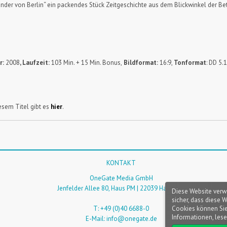
nder von Berlin“ ein packendes Stück Zeitgeschichte aus dem Blickwinkel der Be
r:
2008
, Laufzeit:
103 Min. + 15 Min. Bonus,
Bildformat:
16:9,
Tonformat
: DD 5.1
sem Titel gibt es
hier
.
KONTAKT
OneGate Media GmbH
Jenfelder Allee 80, Haus PM | 22039 Hamburg
Diese Website verw
sicher, dass diese 
Cookies können Sie
T: +49 (0)40 6688-0
Informationen, lese
E-Mail:
info@onegate.de