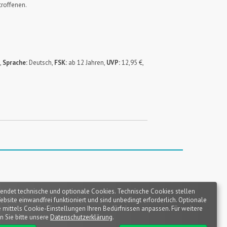
troffenen.
,
Sprache:
Deutsch,
FSK:
ab 12 Jahren,
UVP:
12,95 €,
endet technische und optionale Cookies. Technische Cookies stellen
Website einwandfrei funktioniert und sind unbedingt erforderlich. Optionale
 mittels Cookie-Einstellungen Ihren Bedürfnissen anpassen. Für weitere
n Sie bitte unsere
Datenschutzerklärung
.