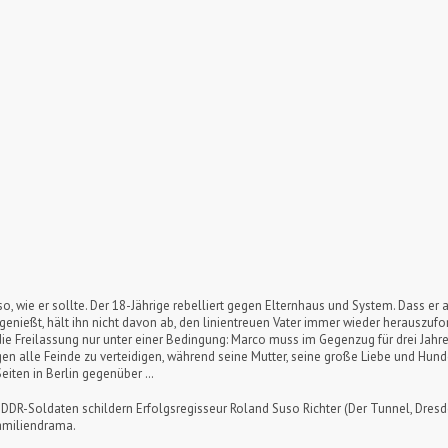
so, wie er sollte. Der 18-Jährige rebelliert gegen Elternhaus und System. Dass er a
R genießt, hält ihn nicht davon ab, den linientreuen Vater immer wieder herauszuf
die Freilassung nur unter einer Bedingung: Marco muss im Gegenzug für drei Jahr
gen alle Feinde zu verteidigen, während seine Mutter, seine große Liebe und Hun
eiten in Berlin gegenüber …
 DDR-Soldaten schildern Erfolgsregisseur Roland Suso Richter (Der Tunnel, Dre
amiliendrama.