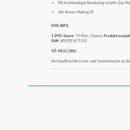
Mit hochkarätiger Besetzung erzählt „Das Wu
inkl. Bonus: Making Of
DVD INFO:
1 DVD
,
Genre:
TV-Film / Drama,
Produktionsjah
EAN:
4052912673250
VÖ: 04.11.2016
Hochauflösende Cover- und Szenenmotive zu die