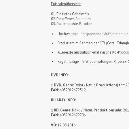
Episodenübersicht:
01. Ein tiefes Geheimnis
02. Ein offenes Aquarium
03. Das bedrohte Paradies
Hochwertige und spannende Aufnahmen diese
Produziert im Rahmen der CTI (Coral Triangl
Allererste australisch-malayische Ko-Produk
Regelmäßige TV-Wiederholungen: Phoenix, S
DVD INFO:
1 DVD
,
Genre:
Doku / Natur,
Produktionsjahr:
20
EAN:
4052912672512
BLU-RAY INFO:
1 BD
,
Genre:
Doku / Natur,
Produktionsjahr:
201
EAN:
4052912672796
VÖ: 12.08.2016