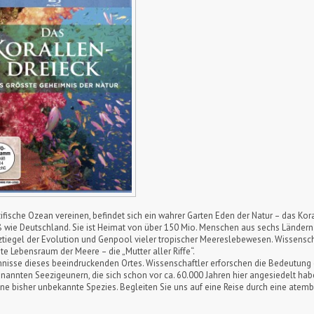
ifische Ozean vereinen, befindet sich ein wahrer Garten Eden der Natur – das Kora
 wie Deutschland. Sie ist Heimat von über 150 Mio. Menschen aus sechs Ländern.
tiegel der Evolution und Genpool vieler tropischer Meereslebewesen. Wissenscha
ste Lebensraum der Meere – die „Mutter aller Riffe“.
nisse dieses beeindruckenden Ortes. Wissenschaftler erforschen die Bedeutung 
annten Seezigeunern, die sich schon vor ca. 60.000 Jahren hier angesiedelt hab
eine bisher unbekannte Spezies. Begleiten Sie uns auf eine Reise durch eine at