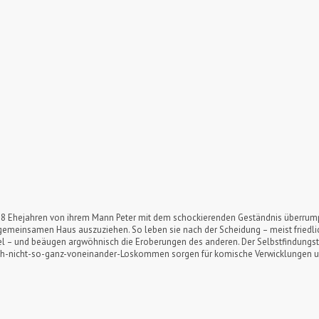
ch 18 Ehejahren von ihrem Mann Peter mit dem schockierenden Geständnis überrumpe
m gemeinsamen Haus auszuziehen. So leben sie nach der Scheidung – meist friedlic
el – und beäugen argwöhnisch die Eroberungen des anderen. Der Selbstfindungstr
h-nicht-so-ganz-voneinander-Loskommen sorgen für komische Verwicklungen u