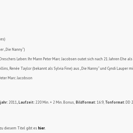
tes)
er „Die Nanny“)
Dreschers Leben: Ihr Mann Peter Marc Jacobsen outet sich nach 21 Jahren Ehe al
ollins, Renée Taylor (bekannt als Sylvia Fine) aus „Die Nanny“ und Cyndi Lauper mi
 Peter Marc Jacobson
jahr:
2011
, Laufzeit:
220 Min. + 2 Min. Bonus,
Bildformat:
16:9,
Tonformat
: DD 
u diesem Titel gibt es
hier
.