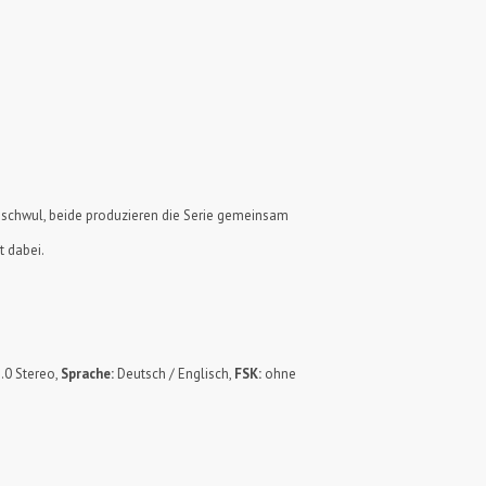
s schwul, beide produzieren die Serie gemeinsam
t dabei.
2.0 Stereo,
Sprache:
Deutsch / Englisch,
FSK:
ohne