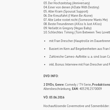
03. Der Hochzeitstag (Anniversary)
04. Einer von denen (A Date With Destiny)
05. Alter Kram (Spousal Support)
06. Die Kreuzfahrt (I Wann Be Alone)
07. Alte Liebe rostet nicht (Someone Wants Me)
08. Beste Freundinnen (A Kiss Is Just A Kiss)
09. Verliebt in Gregory (Vegas Baby)
10. Schlechtes Timing (Torn Between Two Lovet
mit Fran Drescher (Hauptrolle im Dauerbrenn
Basiert im Kern auf Begebenheiten aus Fran 
Zahlreiche Cameo-Auftritte: u. a. sind Joan C
inkl. Bonus: Interview mit Fran Drescher und
DVD INFO:
2 DVDs
,
Genre:
Comedy / TV-Serie
, Produktions
Altersbeschränkung,
EAN:
4052912570009
VÖ: 03.06.2016
Hochauflösende Covermotive und Szenenbilder z