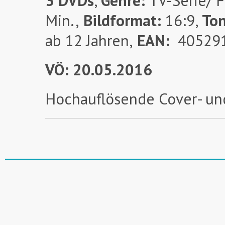
3 DVDs
,
Genre:
TV-Serie/ F
Min.,
Bildformat:
16:9,
To
ab 12 Jahren,
EAN:
40529
VÖ: 20.05.2016
Hochauflösende Cover- un