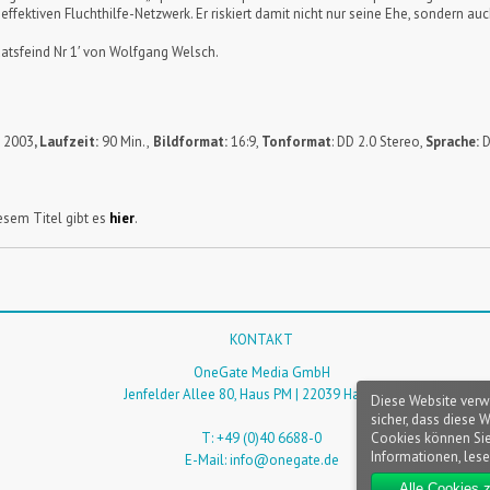
ffektiven Fluchthilfe-Netzwerk. Er riskiert damit nicht nur seine Ehe, sondern au
atsfeind Nr 1′ von Wolfgang Welsch.
:
2003
, Laufzeit:
90 Min.,
Bildformat:
16:9,
Tonformat
: DD 2.0 Stereo,
Sprache:
D
sem Titel gibt es
hier
.
KONTAKT
OneGate Media GmbH
Jenfelder Allee 80, Haus PM | 22039 Hamburg
Diese Website verw
sicher, dass diese 
Cookies können Sie
T: +49 (0)40 6688-0
Informationen, lese
E-Mail:
info@onegate.de
Alle Cookies 