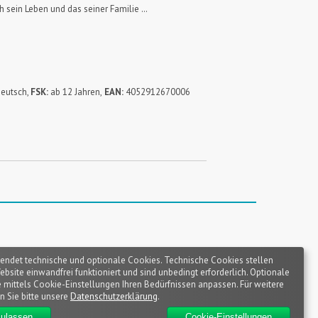
ch sein Leben und das seiner Familie …
eutsch,
FSK:
ab 12 Jahren,
EAN:
4052912670006
endet technische und optionale Cookies. Technische Cookies stellen
Website einwandfrei funktioniert und sind unbedingt erforderlich. Optionale
 mittels Cookie-Einstellungen Ihren Bedürfnissen anpassen. Für weitere
n Sie bitte unsere
Datenschutzerklärung
.
zulassen
Cookie-Einstellungen