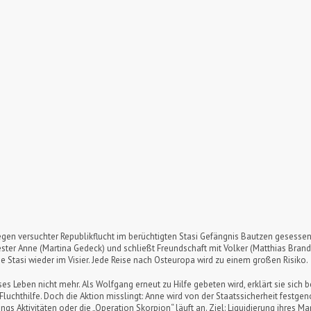
gen versuchter Republikflucht im berüchtigten Stasi Gefängnis Bautzen gesessen.
ester Anne (Martina Gedeck) und schließt Freundschaft mit Volker (Matthias Brandt
ie Stasi wieder im Visier. Jede Reise nach Osteuropa wird zu einem großen Risiko.
es Leben nicht mehr. Als Wolfgang erneut zu Hilfe gebeten wird, erklärt sie sich be
Fluchthilfe. Doch die Aktion misslingt: Anne wird von der Staatssicherheit festg
gs Aktivitäten oder die „Operation Skorpion“ läuft an. Ziel: Liquidierung ihres M