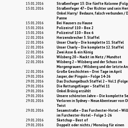
15.01.2016
Straßenfeger 13: Die fünfte Kolonne (Folg
15.01.2016
Straßenfeger 47 – Der Richter und sein He
Onkel Harry/ Bedaure, falsch verbunden / 
Panne
15.01.2016
Bei Hausers zu Hause
15.01.2016
Polizeiruf 110 – Box 2
15.01.2016
Polizeiruf 110 – Box 6
22.01.2016
Herzensbrecher 3. Staffel
22.01.2016
Unser Charly – Die komplette 11. Staffel
22.01.2016
Unser Charly – Die komplette 12. Staffel
22.01.2016
Zwei Asse & ein König
22.01.2016
Wilsberg 20 – Nackt im Netz / Mundtot
22.01.2016
Wilsberg 2 – Wilsberg und der Schuss im
Morgengrauen / Wilsberg und der letzte An
22.01.2016
Große Geschichten – Drei Tage im April
29.01.2016
Jasper, der Pinguin – Folge 14-26
29.01.2016
Das Dschungelbuch Staffel 2 – Vol.1 (Folge
29.01.2016
Die Rettungsflieger – Staffel 11
29.01.2016
Onkel Bräsig erzählt
29.01.2016
Unsere schönsten Jahre – Die komplette Se
29.01.2016
Verloren in Sydney – Neue Abenteuer von O
Twist
29.01.2016
Sesamstraße – Das Furchester-Hotel – Wi
im Furchester-Hotel – Folge 1-26
29.01.2016
Sketchup – Best of
29.01.2016
Doppelt oder nichts / Monolog für einen