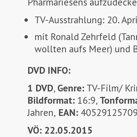
Pharmariesens aufzudecke
TV-Ausstrahlung: 20. Apr
mit Ronald Zehrfeld (Tan
wollten aufs Meer) und B
DVD INFO:
1 DVD
,
Genre:
TV-Film/ Kri
Bildformat:
16:9,
Tonform
Jahren,
EAN:
4052912570
VÖ: 22.05.2015