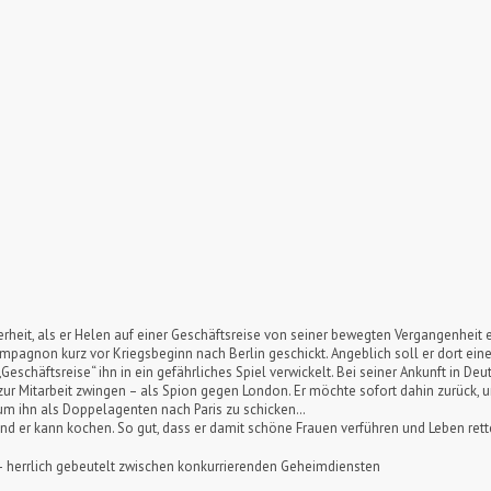
rheit, als er Helen auf einer Geschäftsreise von seiner bewegten Vergangenheit e
mpagnon kurz vor Kriegsbeginn nach Berlin geschickt. Angeblich soll er dort e
„Geschäftsreise“ ihn in ein gefährliches Spiel verwickelt. Bei seiner Ankunft in De
zur Mitarbeit zwingen – als Spion gegen London. Er möchte sofort dahin zurück, u
– um ihn als Doppelagenten nach Paris zu schicken…
. Und er kann kochen. So gut, dass er damit schöne Frauen verführen und Leben re
n“ – herrlich gebeutelt zwischen konkurrierenden Geheimdiensten