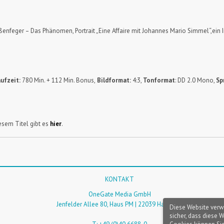
enfeger – Das Phänomen, Portrait „Eine Affaire mit Johannes Mario Simmel“,ein I
ufzeit:
780 Min. + 112 Min. Bonus,
Bildformat:
4:3,
Tonformat
: DD 2.0 Mono,
Sp
sem Titel gibt es
hier
.
KONTAKT
OneGate Media GmbH
Jenfelder Allee 80, Haus PM | 22039 Hamburg
Diese Website verw
sicher, dass diese 