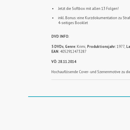
Jetzt die Softbox mit allen 13 Folgen!
inkl. Bonus: eine Kurzdokumentation zu Straß
4-seitiges Booklet
DVD INFO:
5 DVDs
,
Genre:
Krimi,
Produktionsjahr:
1977,
La
EAN:
4052912473287
VÖ: 28.11.2014
Hochauflösende Cover- und Szenenmotive zu die