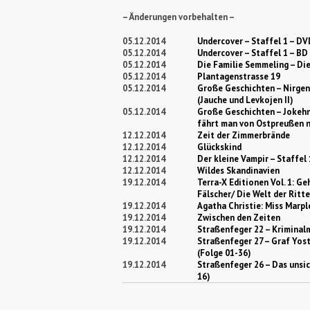
– Änderungen vorbehalten –
05.12.2014
Undercover – Staffel 1 – DV
05.12.2014
Undercover – Staffel 1 – BD
05.12.2014
Die Familie Semmeling – Di
05.12.2014
Plantagenstrasse 19
05.12.2014
Große Geschichten – Nirge
(Jauche und Levkojen II)
05.12.2014
Große Geschichten – Jokehn
fährt man von Ostpreußen 
12.12.2014
Zeit der Zimmerbrände
12.12.2014
Glückskind
12.12.2014
Der kleine Vampir – Staffel 
12.12.2014
Wildes Skandinavien
19.12.2014
Terra-X Editionen Vol. 1: G
Fälscher/ Die Welt der Ritte
19.12.2014
Agatha Christie: Miss Marpl
19.12.2014
Zwischen den Zeiten
19.12.2014
Straßenfeger 22 – Kriminal
19.12.2014
Straßenfeger 27 – Graf Yoste
(Folge 01-36)
19.12.2014
Straßenfeger 26 – Das unsic
16)