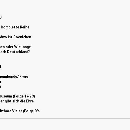
D
e komplette Reihe
ndwo ist Poenichen
en oder Wie lange
nach Deutschland?
1
eheimbünde/ F wie
r
e
museum (Folge 17-29)
r gibt sich die Ehre
htbare Visier (Folge 09-