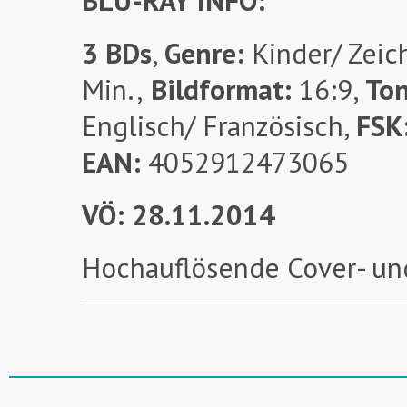
BLU-RAY
INFO:
3 BDs
,
Genre:
Kinder/ Zeich
Min.,
Bildformat:
16:9,
To
Englisch/ Französisch,
FSK
EAN:
4052912473065
VÖ: 28.11.2014
Hochauflösende Cover- un