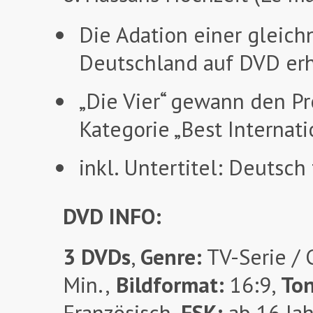
Die Adation einer gleich
Deutschland auf DVD erh
„Die Vier“ gewann den Pr
Kategorie „Best Interna
inkl. Untertitel: Deutsc
DVD INFO:
3 DVDs
,
Genre:
TV-Serie /
Min.,
Bildformat:
16:9,
To
Französisch,
FSK:
ab 16 Ja