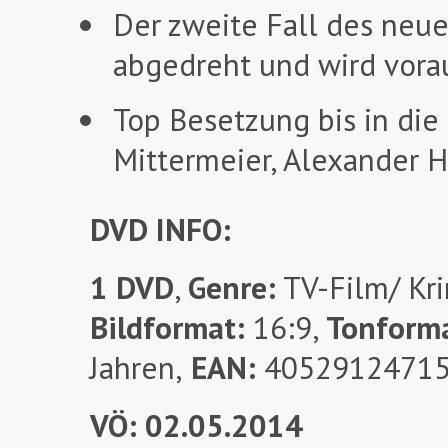
Der zweite Fall des neuen
abgedreht und wird vorau
Top Besetzung bis in di
Mittermeier, Alexander He
DVD INFO:
1 DVD
,
Genre:
TV-Film/ Kri
Bildformat:
16:9,
Tonform
Jahren,
EAN:
4052912471
VÖ: 02.05.2014